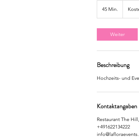
Kostenlos
45 Min.
4
Kost
5
M
i
Weiter
n
.
Beschreibung
Hochzeits- und Eve
Kontaktangaben
Restaurant The Hill
+491622134222
info@lafloraevents