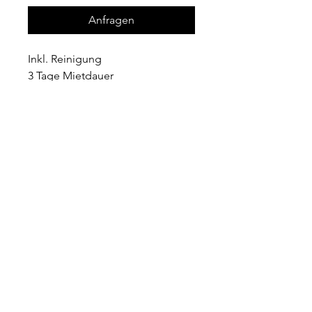
Anfragen
Inkl. Reinigung
3 Tage Mietdauer
Wir sind telefonisch erreichbar
Mo - Fr: 10:00 - 18:00 ​​
+49 162 2134 222
info@lafloraevents.de
Abholung
nach Terminvereinbarung
in Hessisch Lichtenau