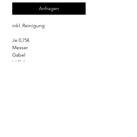
Anfragen
inkl. Reinigung
Je 0,75€
Messer
Gabel
Löffel
Kaffeelöffel
Wir sind telefonisch erreichbar
Mo - Fr: 10:00 - 18:00 ​​
+49 162 2134 222
info@lafloraevents.de