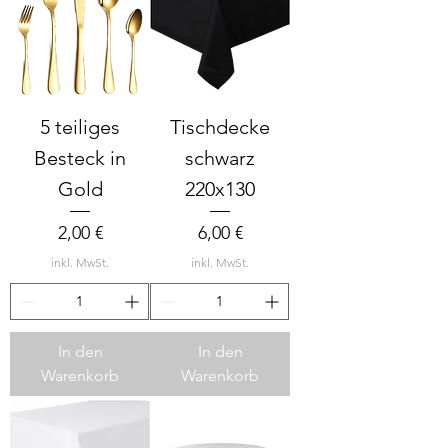
5 teiliges
Tischdecke
Besteck in
schwarz
Gold
220x130
Preis
Preis
2,00 €
6,00 €
inkl. MwSt.
inkl. MwSt.
In den
In den
Warenkorb
Warenkorb