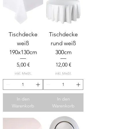
Tischdecke
Tischdecke
weiß
rund weiß
190x130cm
300cm
Preis
Preis
5,00 €
12,00 €
inkl. MwSt.
inkl. MwSt.
In den
In den
Warenkorb
Warenkorb