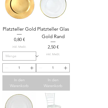
Platzteller Gold
Platzteller Glas
Gold Rand
Preis
0,80 €
Preis
2,50 €
inkl. MwSt.
inkl. MwSt.
In den
In den
Warenkorb
Warenkorb