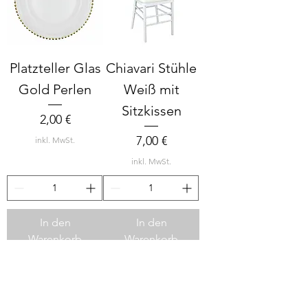
Platzteller Glas
Chiavari Stühle
Gold Perlen
Weiß mit
Sitzkissen
Preis
2,00 €
Preis
7,00 €
inkl. MwSt.
inkl. MwSt.
In den
In den
Warenkorb
Warenkorb