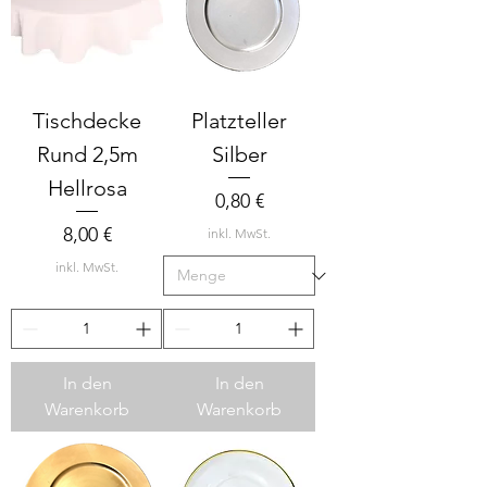
Tischdecke
Platzteller
Rund 2,5m
Silber
Hellrosa
Preis
0,80 €
Preis
8,00 €
inkl. MwSt.
inkl. MwSt.
In den
In den
Warenkorb
Warenkorb